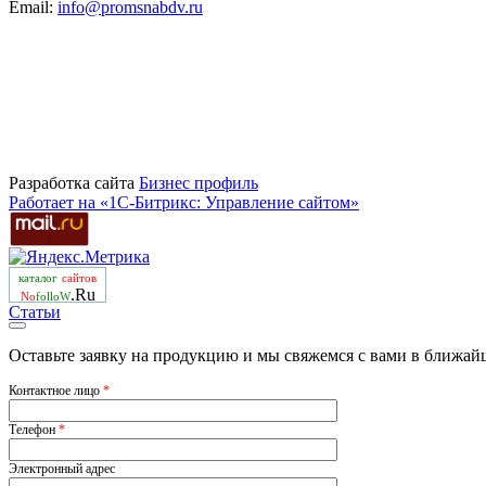
Email:
info@promsnabdv.ru
Разработка сайта
Бизнеc профиль
Работает на «1С-Битрикс: Управление сайтом»
каталог
сайтов
.Ru
No
folloW
Статьи
Оставьте заявку на продукцию и мы свяжемся с вами в ближай
Контактное лицо
*
Телефон
*
Электронный адрес