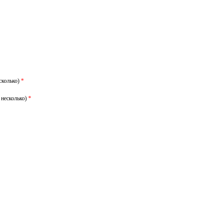
сколько)
*
 несколько)
*