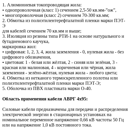
1. Алюминиевая токопроводящая жила:
• однопроволочная (класс 1) сечением 2,5-50 кв.мм-”ож”,
• многопроволочная (класс 2) сечением 70-300 кв.мм;
2. Обмотка из полиэтилентерефталатной пленки марки ПЭТ-
Э
для кабелей сечением 70 кв.мм и выше;
3. Изоляция из резины типа РТИ-1 на основе натурального и
бутадиенового каучука,
маркировка жил:
• цифровая: 1, 2, 3, 4, жила заземления - 0, нулевая жила - без
цифрового обозначения,
• цветовая: 1 - белая или жёлтая, 2 - синяя или зелёная, 3 -
красная или малиновая, 4 - коричневая или чёрная, жила
заземления - зелёно-жёлтая, нулевая жила - любого цвета;
4. Обмотка из нетканого термоскрепленного полотна или
полиэтилентерефталатной пленки марки ПЭТ-Э;
5. Оболочка из ПВХ пластиката марки О-40.
Область применения кабеля АВРГ 4х95:
Силовые кабели предназначены для передачи и распределения
электрической энергии в стационарных установках на
номинальное переменное напряжение 0,66 кВ частоты 50 Гц
или на напряжение 1,0 кВ постоянного тока.