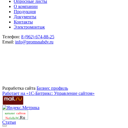
Опросные листы
О компании
Продукция
Документы
Контакты
Электромонтаж
Телефон:
8 (962) 674-88-25
Email:
info@promsnabdv.ru
Разработка сайта
Бизнеc профиль
Работает на «1С-Битрикс: Управление сайтом»
каталог
сайтов
.Ru
No
folloW
Статьи