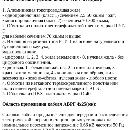
1. Алюминиевая токопроводящая жила:
• однопроволочная (класс 1) сечением 2,5-50 кв.мм-”ож”,
• многопроволочная (класс 2) сечением 70-300 кв.мм;
2. Обмотка из полиэтилентерефталатной пленки марки ПЭТ-
Э
для кабелей сечением 70 кв.мм и выше;
3. Изоляция из резины типа РТИ-1 на основе натурального и
бутадиенового каучука,
маркировка жил:
• цифровая: 1, 2, 3, 4, жила заземления - 0, нулевая жила - без
цифрового обозначения,
• цветовая: 1 - белая или жёлтая, 2 - синяя или зелёная, 3 -
красная или малиновая, 4 - коричневая или чёрная, жила
заземления - зелёно-жёлтая, нулевая жила - любого цвета;
4. Обмотка из нетканого термоскрепленного полотна или
полиэтилентерефталатной пленки марки ПЭТ-Э;
5. Оболочка из ПВХ пластиката марки О-40.
Область применения кабеля АВРГ 4х25(ож):
Силовые кабели предназначены для передачи и распределения
электрической энергии в стационарных установках на
номинальное переменное напряжение 0,66 кВ частоты 50 Гц