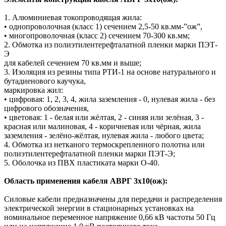
1. Алюминиевая токопроводящая жила:
• однопроволочная (класс 1) сечением 2,5-50 кв.мм-”ож”,
• многопроволочная (класс 2) сечением 70-300 кв.мм;
2. Обмотка из полиэтилентерефталатной пленки марки ПЭТ-
Э
для кабелей сечением 70 кв.мм и выше;
3. Изоляция из резины типа РТИ-1 на основе натурального и
бутадиенового каучука,
маркировка жил:
• цифровая: 1, 2, 3, 4, жила заземления - 0, нулевая жила - без
цифрового обозначения,
• цветовая: 1 - белая или жёлтая, 2 - синяя или зелёная, 3 -
красная или малиновая, 4 - коричневая или чёрная, жила
заземления - зелёно-жёлтая, нулевая жила - любого цвета;
4. Обмотка из нетканого термоскрепленного полотна или
полиэтилентерефталатной пленки марки ПЭТ-Э;
5. Оболочка из ПВХ пластиката марки О-40.
Область применения кабеля АВРГ 3х10(ож):
Силовые кабели предназначены для передачи и распределения
электрической энергии в стационарных установках на
номинальное переменное напряжение 0,66 кВ частоты 50 Гц