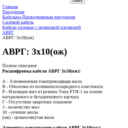
Главная
Продукция
Кабельно-Проводниковая продукция
Силовой кабель
Кабели силовые с резиновой изоляцией
АВРГ
АВРГ: 3х10(ож)
АВРГ: 3х10(ож)
Полное описание
Расшифровка кабеля АВРГ 3х10(ож):
А - Алюминиевая токопроводящая жила
В - Оболочка из поливинилхлоридного пластиката
Р - Изоляция жил из резины Типа РТИ-1 на основе
натурального и бутадиенового каучука
Г - Отсутствие защитных покровов
3 - количество жил
10 - сечение жилы
(ож) - цельнотянутая жила
Элементы конструкции кабеля АВРГ 3х10(ож):