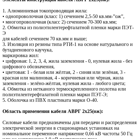
1. Алюминиевая токопроводящая жила:
• однопроволочная (класс 1) сечением 2,5-50 кв.мм-”ож”,
• многопроволочная (класс 2) сечением 70-300 кв.мм;
2. Обмотка из полиэтилентерефталатной пленки марки ПЭТ-
Э
для кабелей сечением 70 кв.мм и выше;
3. Изоляция из резины типа РТИ-1 на основе натурального и
бутадиенового каучука,
маркировка жил:
• цифровая: 1, 2, 3, 4, жила заземления - 0, нулевая жила - без
цифрового обозначения,
• цветовая: 1 - белая или жёлтая, 2 - синяя или зелёная, 3 -
красная или малиновая, 4 - коричневая или чёрная, жила
заземления - зелёно-жёлтая, нулевая жила - любого цвета;
4. Обмотка из нетканого термоскрепленного полотна или
полиэтилентерефталатной пленки марки ПЭТ-Э;
5. Оболочка из ПВХ пластиката марки О-40.
Область применения кабеля АВРГ 2х25(ож):
Силовые кабели предназначены для передачи и распределения
электрической энергии в стационарных установках на
номинальное переменное напряжение 0,66 кВ частоты 50 Гц