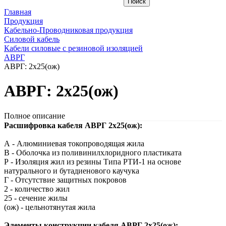
Главная
Продукция
Кабельно-Проводниковая продукция
Силовой кабель
Кабели силовые с резиновой изоляцией
АВРГ
АВРГ: 2х25(ож)
АВРГ: 2х25(ож)
Полное описание
Расшифровка кабеля АВРГ 2х25(ож):
А - Алюминиевая токопроводящая жила
В - Оболочка из поливинилхлоридного пластиката
Р - Изоляция жил из резины Типа РТИ-1 на основе
натурального и бутадиенового каучука
Г - Отсутствие защитных покровов
2 - количество жил
25 - сечение жилы
(ож) - цельнотянутая жила
Элементы конструкции кабеля АВРГ 2х25(ож):