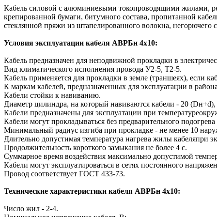
Кабель силовой с алюминиевыми токопроводящими жилами, рез
крепированной бумаги, битумного состава, пропитанной кабель
стеклянной пряжи из штапелированного волокна, негорючего с
Условия эксплуатации кабеля АВРБн 4х10:
Кабель предназначен для неподвижной прокладки в электричес
Вид климатического исполнения провода У2-5, Т2-5.
Кабель применяется для прокладки в земле (траншеях), если ка
К маркам кабелей, предназначенных для эксплуатации в районах
Кабели стойки к навиванию.
Диаметр цилиндра, на который навиваются кабели - 20 (Dн+d), 
Кабели предназначены для эксплуатации при температуреокруж
Кабели могут прокладываться без предварительного подогрева
Минимальный радиус изгиба при прокладке - не менее 10 нар
Длительно допустимая температура нагрева жилы кабеляпри эк
Продолжительность короткого замыкания не более 4 с.
Суммарное время воздействия максимально допустимой темпер
Кабели могут эксплуатироваться в сетях постоянного напряжен
Провод соответствует ГОСТ 433-73.
Технические характеристики кабеля АВРБн 4х10:
Число жил - 2-4.