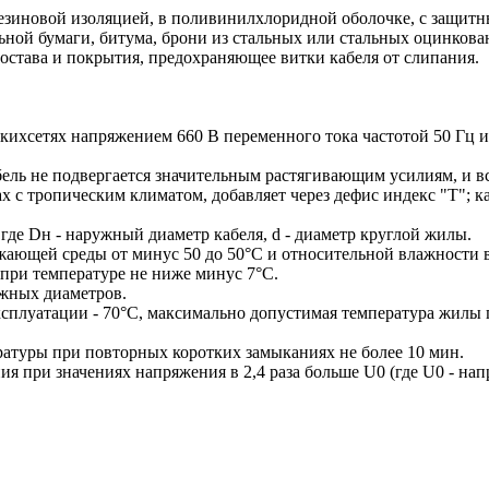
иновой изоляцией, в поливинилхлоридной оболочке, с защитны
ной бумаги, битума, брони из стальных или стальных оцинкован
остава и покрытия, предохраняющее витки кабеля от слипания.
кихсетях напряжением 660 В переменного тока частотой 50 Гц и
бель не подвергается значительным растягивающим усилиям, и вс
 с тропическим климатом, добавляет через дефис индекс "Т"; ка
где Dн - наружный диаметр кабеля, d - диаметр круглой жилы.
ающей среды от минус 50 до 50°С и относительной влажности в
 при температуре не ниже минус 7°С.
ужных диаметров.
сплуатации - 70°С, максимально допустимая температура жилы 
атуры при повторных коротких замыканиях не более 10 мин.
ия при значениях напряжения в 2,4 раза больше U0 (где U0 - н