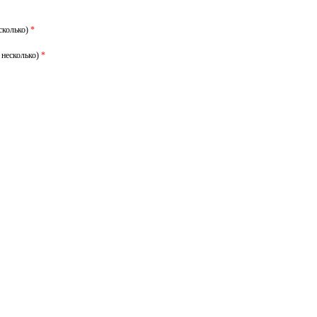
сколько)
*
 несколько)
*