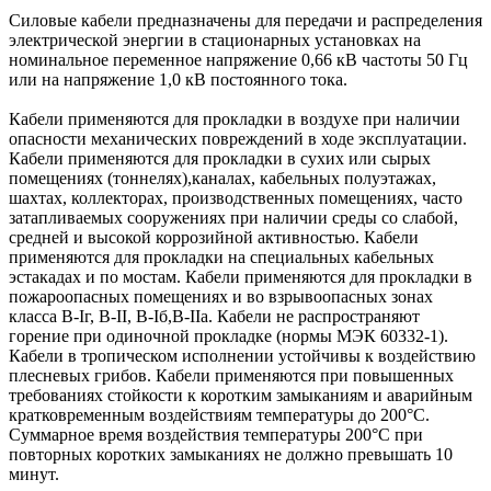
Силовые кабели предназначены для передачи и распределения
электрической энергии в стационарных установках на
номинальное переменное напряжение 0,66 кВ частоты 50 Гц
или на напряжение 1,0 кВ постоянного тока.
Кабели применяются для прокладки в воздухе при наличии
опасности механических повреждений в ходе эксплуатации.
Кабели применяются для прокладки в сухих или сырых
помещениях (тоннелях),каналах, кабельных полуэтажах,
шахтах, коллекторах, производственных помещениях, часто
затапливаемых сооружениях при наличии среды со слабой,
средней и высокой коррозийной активностью. Кабели
применяются для прокладки на специальных кабельных
эстакадах и по мостам. Кабели применяются для прокладки в
пожароопасных помещениях и во взрывоопасных зонах
класса В-Iг, В-II, В-Iб,В-IIа. Кабели не распространяют
горение при одиночной прокладке (нормы МЭК 60332-1).
Кабели в тропическом исполнении устойчивы к воздействию
плесневых грибов. Кабели применяются при повышенных
требованиях стойкости к коротким замыканиям и аварийным
кратковременным воздействиям температуры до 200°С.
Суммарное время воздействия температуры 200°С при
повторных коротких замыканиях не должно превышать 10
минут.