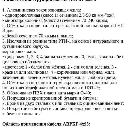
1. Алюминиевая токопроводящая жила:
• однопроволочная (класс 1) сечением 2,5-50 кв.мм-”ож”,
• многопроволочная (класс 2) сечением 70-240 кв.мм;
2. Обмотка из полиэтилентерефталатной пленки марки ПЭТ-
Э для
кабелей сечением 70 кв.мм и выше;
3. Изоляция из резины типа РТИ-1 на основе натурального и
бутадиенового каучука,
маркировка жил:
• цифровая: 1, 2, 3, 4, жила заземления - 0, нулевая жила - без
цифрового обозначения,
• цветовая: 1 - белая или жёлтая, 2 - синяя или зелёная, 3 -
красная или малиновая, 4 - коричневая или чёрная, жила
заземления - зелёно-жёлтая, нулевая жила - любого цвета;
4. Обмотка из нетканого термоскрепленного полотна или
полиэтилентерефталатной пленки марки ПЭТ-Э;
5. Оболочка из ПВХ пластиката марки О-40;
6. Подушка из крепированной бумаги и битума;
7. Броня из двух стальных или стальных оцинкованных лент;
8. Покрытие из битума и состава, предохраняющего витки
кабеля от слипания.
Область применения кабеля АВРБГ 4х95: