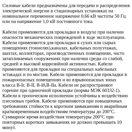
Силовые кабели предназначены для передачи и распределения
электрической энергии в стационарных установках на
номинальное переменное напряжение 0,66 кВ частоты 50 Гц
или на напряжение 1,0 кВ постоянного тока.
Кабели применяются для прокладки в воздухе при наличии
опасности механических повреждений в ходе эксплуатации.
Кабели применяются для прокладки в сухих или сырых
помещениях (тоннелях),каналах, кабельных полуэтажах,
шахтах, коллекторах, производственных помещениях, часто
затапливаемых сооружениях при наличии среды со слабой,
средней и высокой коррозийной активностью. Кабели
применяются для прокладки на специальных кабельных
эстакадах и по мостам. Кабели применяются для прокладки в
пожароопасных помещениях и во взрывоопасных зонах
класса В-Iг, В-II, В-Iб,В-IIа. Кабели не распространяют
горение при одиночной прокладке (нормы МЭК 60332-1).
Кабели в тропическом исполнении устойчивы к воздействию
плесневых грибов. Кабели применяются при повышенных
требованиях стойкости к коротким замыканиям и аварийным
кратковременным воздействиям температуры до 200°С.
Суммарное время воздействия температуры 200°С при
повторных коротких замыканиях не должно превышать 10
минут.