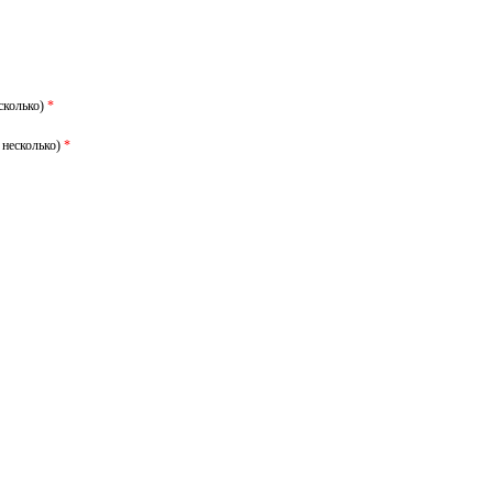
сколько)
*
 несколько)
*