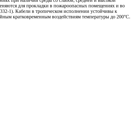
ниях при наличии среды со слабой, средней и высокой
меняются для прокладки в пожароопасных помещениях и во
0332-1). Кабели в тропическом исполнении устойчивы к
ийным кратковременным воздействиям температуры до 200°С.