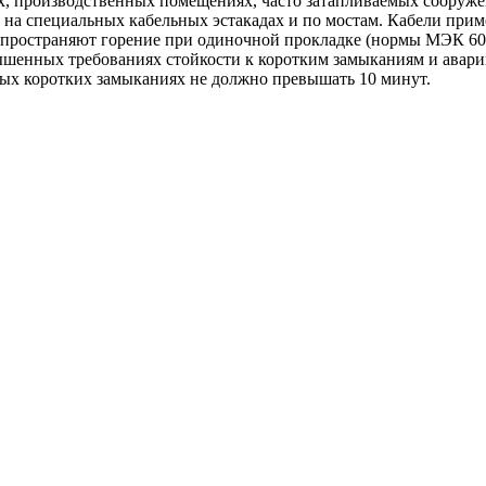
ах, производственных помещениях, часто затапливаемых сооруже
 на специальных кабельных эстакадах и по мостам. Кабели при
е распространяют горение при одиночной прокладке (нормы МЭК 6
ышенных требованиях стойкости к коротким замыканиям и авар
ых коротких замыканиях не должно превышать 10 минут.