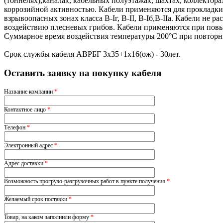
(тоннелях),каналах, кабельных полуэтажах, шахтах, коллектор
коррозийной активностью. Кабели применяются для прокладки
взрывоопасных зонах класса В-Iг, В-II, В-Iб,В-IIа. Кабели н
воздействию плесневых грибов. Кабели применяются при пов
Суммарное время воздействия температуры 200°С при повторн
Срок службы кабеля АВРБГ 3х35+1х16(ож) - 30лет.
Оставить заявку на покупку кабеля
Название компании
*
Контактное лицо
*
Телефон
*
Электронный адрес
*
Адрес доставки
*
Возможность прогрузо-разгрузочных работ в пункте получения
*
Желаемый срок поставки
*
Товар, на каком заполнили форму
*