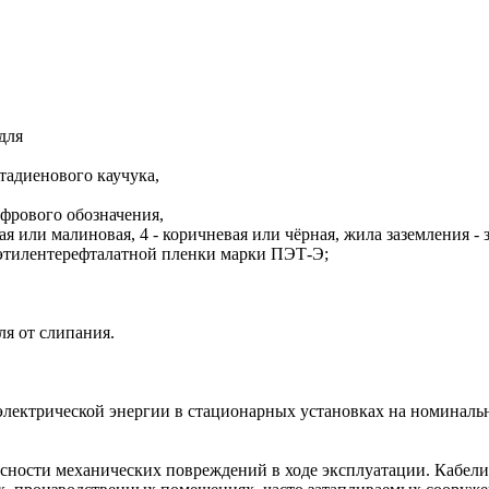
для
тадиенового каучука,
цифрового обозначения,
асная или малиновая, 4 - коричневая или чёрная, жила заземления -
иэтилентерефталатной пленки марки ПЭТ-Э;
ля от слипания.
электрической энергии в стационарных установках на номинальн
асности механических повреждений в ходе эксплуатации. Кабел