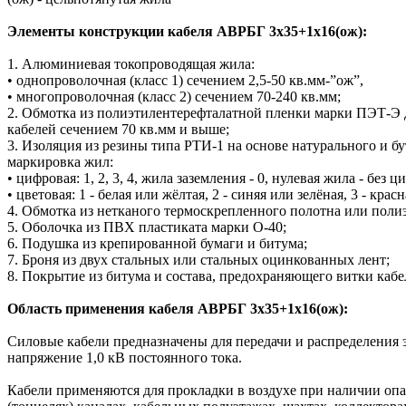
Элементы конструкции кабеля АВРБГ 3х35+1х16(ож):
1. Алюминиевая токопроводящая жила:
• однопроволочная (класс 1) сечением 2,5-50 кв.мм-”ож”,
• многопроволочная (класс 2) сечением 70-240 кв.мм;
2. Обмотка из полиэтилентерефталатной пленки марки ПЭТ-Э 
кабелей сечением 70 кв.мм и выше;
3. Изоляция из резины типа РТИ-1 на основе натурального и бу
маркировка жил:
• цифровая: 1, 2, 3, 4, жила заземления - 0, нулевая жила - без 
• цветовая: 1 - белая или жёлтая, 2 - синяя или зелёная, 3 - кр
4. Обмотка из нетканого термоскрепленного полотна или пол
5. Оболочка из ПВХ пластиката марки О-40;
6. Подушка из крепированной бумаги и битума;
7. Броня из двух стальных или стальных оцинкованных лент;
8. Покрытие из битума и состава, предохраняющего витки кабе
Область применения кабеля АВРБГ 3х35+1х16(ож):
Силовые кабели предназначены для передачи и распределения 
напряжение 1,0 кВ постоянного тока.
Кабели применяются для прокладки в воздухе при наличии оп