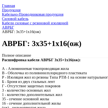
Главная
Продукция
Кабельно-Проводниковая продукция
Силовой кабель
Кабели силовые с резиновой изоляцией
АВРБГ
АВРБГ: 3х35+1х16(ож)
АВРБГ: 3х35+1х16(ож)
Полное описание
Расшифровка кабеля АВРБГ 3х35+1х16(ож):
А - Алюминиевая токопроводящая жила
В - Оболочка из поливинилхлоридного пластиката
Р - Изоляция жил из резины Типа РТИ-1 на основе натуральног
Б - Броня из двух стальных лент
Г - Отсутствие защитных покровов
3 - количество основных жил
1 - количество дополнительных жил
35 - сечение основной жилы
16 - сечение дополнительной жилы
(ож) - цельнотянутая жила