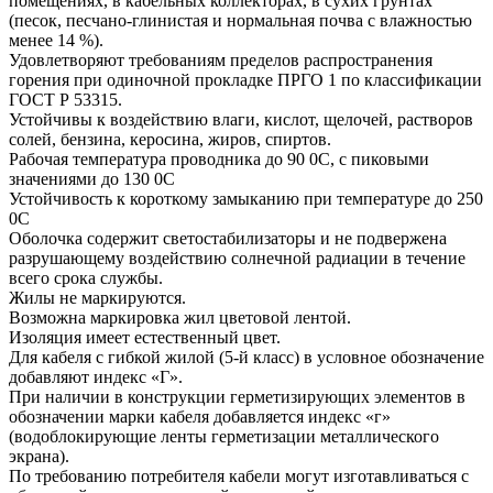
помещениях, в кабельных коллекторах, в сухих грунтах
(песок, песчано-глинистая и нормальная почва с влажностью
менее 14 %).
Удовлетворяют требованиям пределов распространения
горения при одиночной прокладке ПРГО 1 по классификации
ГОСТ Р 53315.
Устойчивы к воздействию влаги, кислот, щелочей, растворов
солей, бензина, керосина, жиров, спиртов.
Рабочая температура проводника до 90 0С, с пиковыми
значениями до 130 0С
Устойчивость к короткому замыканию при температуре до 250
0С
Оболочка содержит светостабилизаторы и не подвержена
разрушающему воздействию солнечной радиации в течение
всего срока службы.
Жилы не маркируются.
Возможна маркировка жил цветовой лентой.
Изоляция имеет естественный цвет.
Для кабеля с гибкой жилой (5-й класс) в условное обозначение
добавляют индекс «Г».
При наличии в конструкции герметизирующих элементов в
обозначении марки кабеля добавляется индекс «г»
(водоблокирующие ленты герметизации металлического
экрана).
По требованию потребителя кабели могут изготавливаться с