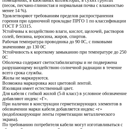
помещениях, в кабельных коллекторах, в сухих грунтах
(песок, песчано-глинистая и нормальная почва с влажностью
менее 14 %).
Удовлетворяют требованиям пределов распространения
горения при одиночной прокладке ПРГО 1 по классификации
ГОСТ Р 53315.
Устойчивы к воздействию влаги, кислот, щелочей, растворов
солей, бензина, керосина, жиров, спиртов.
Рабочая температура проводника до 90 0С, с пиковыми
значениями до 130 0С
Устойчивость к короткому замыканию при температуре до 250
0С
Оболочка содержит светостабилизаторы и не подвержена
разрушающему воздействию солнечной радиации в течение
всего срока службы.
Жилы не маркируются.
Возможна маркировка жил цветовой лентой.
Изоляция имеет естественный цвет.
Для кабеля с гибкой жилой (5-й класс) в условное обозначение
добавляют индекс «Г».
При наличии в конструкции герметизирующих элементов в
обозначении марки кабеля добавляется индекс «г»
(водоблокирующие ленты герметизации металлического
экрана).
По требованию потребителя кабели могут изготавливаться с