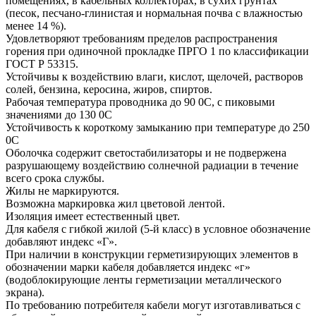
помещениях, в кабельных коллекторах, в сухих грунтах
(песок, песчано-глинистая и нормальная почва с влажностью
менее 14 %).
Удовлетворяют требованиям пределов распространения
горения при одиночной прокладке ПРГО 1 по классификации
ГОСТ Р 53315.
Устойчивы к воздействию влаги, кислот, щелочей, растворов
солей, бензина, керосина, жиров, спиртов.
Рабочая температура проводника до 90 0С, с пиковыми
значениями до 130 0С
Устойчивость к короткому замыканию при температуре до 250
0С
Оболочка содержит светостабилизаторы и не подвержена
разрушающему воздействию солнечной радиации в течение
всего срока службы.
Жилы не маркируются.
Возможна маркировка жил цветовой лентой.
Изоляция имеет естественный цвет.
Для кабеля с гибкой жилой (5-й класс) в условное обозначение
добавляют индекс «Г».
При наличии в конструкции герметизирующих элементов в
обозначении марки кабеля добавляется индекс «г»
(водоблокирующие ленты герметизации металлического
экрана).
По требованию потребителя кабели могут изготавливаться с