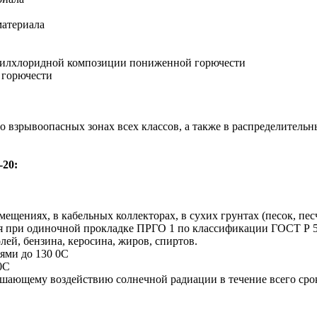
материала
инилхлоридной композиции пониженной горючести
 горючести
о взрывоопасных зонах всех классов, а также в распределитель
-20:
мещениях, в кабельных коллекторах, в сухих грунтах (песок, пе
я при одиночной прокладке ПРГО 1 по классификации ГОСТ Р 5
лей, бензина, керосина, жиров, спиртов.
иями до 130 0С
0С
ушающему воздействию солнечной радиации в течение всего сро