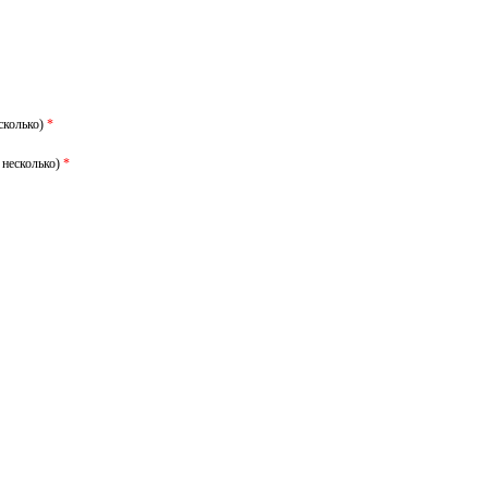
сколько)
*
 несколько)
*