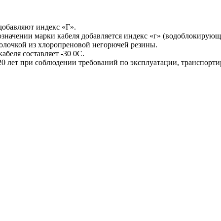
 добавляют индекс «Г».
начении марки кабеля добавляется индекс «г» (водоблокирующи
болочкой из хлоропреновой негорючей резины.
беля составляет -30 0С.
20 лет при соблюдении требований по эксплуатации, транспорт