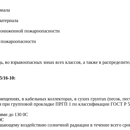
риала
материала
 пониженной пожароопасности
 пожароопасности
, во взрывоопасных зонах всех классов, а также в распределит
/16-10:
мещениях, в кабельных коллекторах, в сухих грунтах (песок, пе
я при групповой прокладке ПРГП 1 по классификации ГОСТ Р 53
иями до 130 0С
0С
ушающему воздействию солнечной радиации в течение всего сро