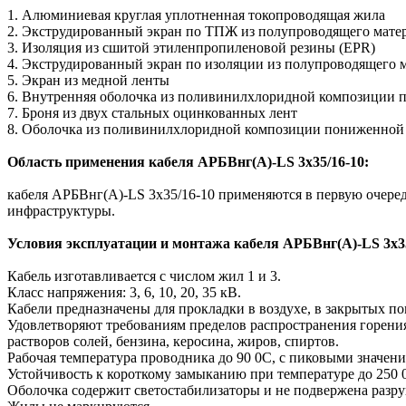
1. Алюминиевая круглая уплотненная токопроводящая жила
2. Экструдированный экран по ТПЖ из полупроводящего мате
3. Изоляция из сшитой этиленпропиленовой резины (EPR)
4. Экструдированный экран по изоляции из полупроводящего 
5. Экран из медной ленты
6. Внутренняя оболочка из поливинилхлоридной композиции
7. Броня из двух стальных оцинкованных лент
8. Оболочка из поливинилхлоридной композиции пониженной
Область применения кабеля АРБВнг(A)-LS 3х35/16-10:
кабеля АРБВнг(A)-LS 3х35/16-10 применяются в первую очередь
инфраструктуры.
Условия эксплуатации и монтажа кабеля АРБВнг(A)-LS 3х35
Кабель изготавливается с числом жил 1 и 3.
Класс напряжения: 3, 6, 10, 20, 35 кВ.
Кабели предназначены для прокладки в воздухе, в закрытых по
Удовлетворяют требованиям пределов распространения горени
растворов солей, бензина, керосина, жиров, спиртов.
Рабочая температура проводника до 90 0С, с пиковыми значен
Устойчивость к короткому замыканию при температуре до 250 
Оболочка содержит светостабилизаторы и не подвержена разр