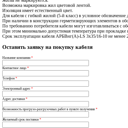
Жилы не маркируются.
Возможна маркировка жил цветовой лентой.
Изоляция имеет естественный цвет.
Для кабеля с гибкой жилой (5-й класс) в условное обозначение
При наличии в конструкции герметизирующих элементов в обоз
По требованию потребителя кабели могут изготавливаться с о
При этом минимально допустимая температура при прокладке ка
Срок эксплуатации кабеля АРБВнг(A)-LS 3х35/16-10 не менее 
Оставить заявку на покупку кабеля
Название компании
*
Контактное лицо
*
Телефон
*
Электронный адрес
*
Адрес доставки
*
Возможность прогрузо-разгрузочных работ в пункте получения
*
Желаемый срок поставки
*