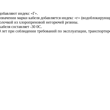
 добавляют индекс «Г».
начении марки кабеля добавляется индекс «г» (водоблокирующи
болочкой из хлоропреновой негорючей резины.
беля составляет -30 0С.
0 лет при соблюдении требований по эксплуатации, транспорти