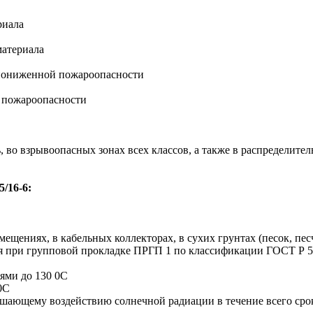
риала
материала
 пониженной пожароопасности
 пожароопасности
 во взрывоопасных зонах всех классов, а также в распределите
/16-6:
мещениях, в кабельных коллекторах, в сухих грунтах (песок, пе
я при групповой прокладке ПРГП 1 по классификации ГОСТ Р 53
иями до 130 0С
0С
ушающему воздействию солнечной радиации в течение всего сро