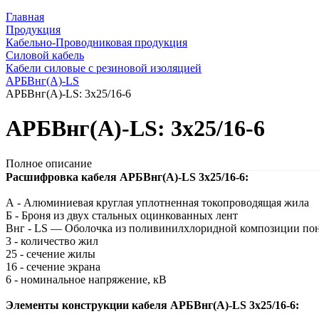
Главная
Продукция
Кабельно-Проводниковая продукция
Силовой кабель
Кабели силовые с резиновой изоляцией
АРБВнг(A)-LS
АРБВнг(A)-LS: 3х25/16-6
АРБВнг(A)-LS: 3х25/16-6
Полное описание
Расшифровка кабеля АРБВнг(A)-LS 3х25/16-6:
А - Алюминиевая круглая уплотненная токопроводящая жила
Б - Броня из двух стальных оцинкованных лент
Внг - LS — Оболочка из поливинилхлоридной композиции по
3 - количество жил
25 - сечение жилы
16 - сечение экрана
6 - номинальное напряжение, кВ
Элементы конструкции кабеля АРБВнг(A)-LS 3х25/16-6: