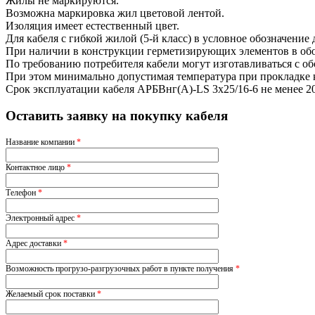
Жилы не маркируются.
Возможна маркировка жил цветовой лентой.
Изоляция имеет естественный цвет.
Для кабеля с гибкой жилой (5-й класс) в условное обозначение
При наличии в конструкции герметизирующих элементов в обоз
По требованию потребителя кабели могут изготавливаться с о
При этом минимально допустимая температура при прокладке ка
Срок эксплуатации кабеля АРБВнг(A)-LS 3х25/16-6 не менее 2
Оставить заявку на покупку кабеля
Название компании
*
Контактное лицо
*
Телефон
*
Электронный адрес
*
Адрес доставки
*
Возможность прогрузо-разгрузочных работ в пункте получения
*
Желаемый срок поставки
*