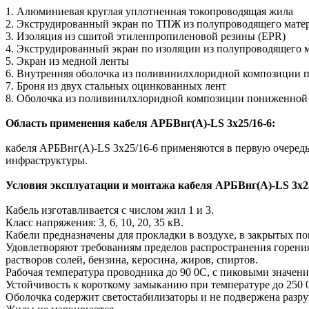
1. Алюминиевая круглая уплотненная токопроводящая жила
2. Экструдированный экран по ТПЖ из полупроводящего мате
3. Изоляция из сшитой этиленпропиленовой резины (EPR)
4. Экструдированный экран по изоляции из полупроводящего 
5. Экран из медной ленты
6. Внутренняя оболочка из поливинилхлоридной композиции
7. Броня из двух стальных оцинкованных лент
8. Оболочка из поливинилхлоридной композиции пониженной
Область применения кабеля АРБВнг(A)-LS 3х25/16-6:
кабеля АРБВнг(A)-LS 3х25/16-6 применяются в первую очередь,
инфраструктуры.
Условия эксплуатации и монтажа кабеля АРБВнг(A)-LS 3х25
Кабель изготавливается с числом жил 1 и 3.
Класс напряжения: 3, 6, 10, 20, 35 кВ.
Кабели предназначены для прокладки в воздухе, в закрытых по
Удовлетворяют требованиям пределов распространения горени
растворов солей, бензина, керосина, жиров, спиртов.
Рабочая температура проводника до 90 0С, с пиковыми значен
Устойчивость к короткому замыканию при температуре до 250 
Оболочка содержит светостабилизаторы и не подвержена разр