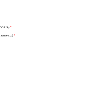
сколько)
*
 несколько)
*