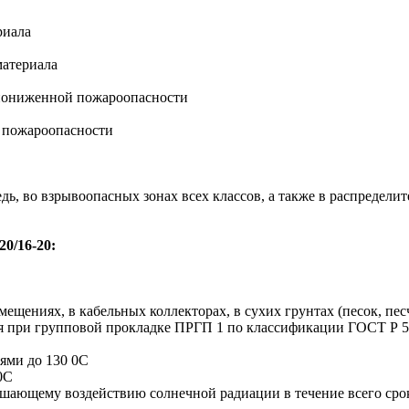
риала
материала
 пониженной пожароопасности
 пожароопасности
ь, во взрывоопасных зонах всех классов, а также в распредели
0/16-20:
мещениях, в кабельных коллекторах, в сухих грунтах (песок, пе
я при групповой прокладке ПРГП 1 по классификации ГОСТ Р 53
иями до 130 0С
0С
ушающему воздействию солнечной радиации в течение всего сро