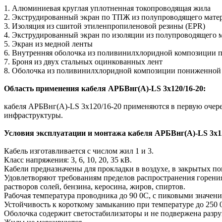
1. Алюминиевая круглая уплотненная токопроводящая жила
2. Экструдированный экран по ТПЖ из полупроводящего мате
3. Изоляция из сшитой этиленпропиленовой резины (EPR)
4. Экструдированный экран по изоляции из полупроводящего 
5. Экран из медной ленты
6. Внутренняя оболочка из поливинилхлоридной композиции
7. Броня из двух стальных оцинкованных лент
8. Оболочка из поливинилхлоридной композиции пониженной
Область применения кабеля АРБВнг(A)-LS 3х120/16-20:
кабеля АРБВнг(A)-LS 3х120/16-20 применяются в первую очеред
инфраструктуры.
Условия эксплуатации и монтажа кабеля АРБВнг(A)-LS 3х12
Кабель изготавливается с числом жил 1 и 3.
Класс напряжения: 3, 6, 10, 20, 35 кВ.
Кабели предназначены для прокладки в воздухе, в закрытых по
Удовлетворяют требованиям пределов распространения горени
растворов солей, бензина, керосина, жиров, спиртов.
Рабочая температура проводника до 90 0С, с пиковыми значен
Устойчивость к короткому замыканию при температуре до 250 
Оболочка содержит светостабилизаторы и не подвержена разр