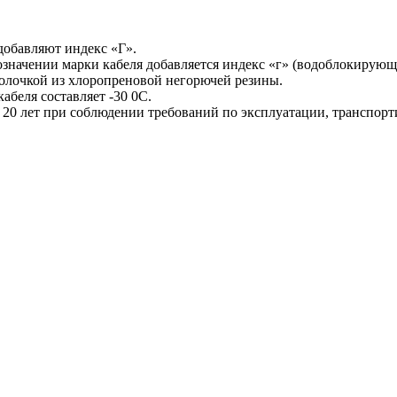
 добавляют индекс «Г».
начении марки кабеля добавляется индекс «г» (водоблокирующи
болочкой из хлоропреновой негорючей резины.
беля составляет -30 0С.
 20 лет при соблюдении требований по эксплуатации, транспор