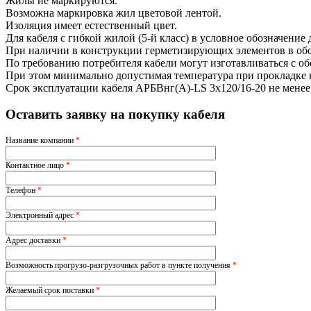
Жилы не маркируются.
Возможна маркировка жил цветовой лентой.
Изоляция имеет естественный цвет.
Для кабеля с гибкой жилой (5-й класс) в условное обозначение
При наличии в конструкции герметизирующих элементов в обоз
По требованию потребителя кабели могут изготавливаться с о
При этом минимально допустимая температура при прокладке ка
Срок эксплуатации кабеля АРБВнг(A)-LS 3х120/16-20 не менее
Оставить заявку на покупку кабеля
Название компании
*
Контактное лицо
*
Телефон
*
Электронный адрес
*
Адрес доставки
*
Возможность прогрузо-разгрузочных работ в пункте получения
*
Желаемый срок поставки
*