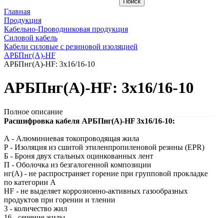
Главная
Продукция
Кабельно-Проводниковая продукция
Силовой кабель
Кабели силовые с резиновой изоляцией
АРБПнг(A)-HF
АРБПнг(A)-HF: 3х16/16-10
АРБПнг(A)-HF: 3х16/16-10
Полное описание
Расшифровка кабеля АРБПнг(A)-HF 3х16/16-10:
А - Алюминиевая токопроводящая жила
Р - Изоляция из сшитой этиленпропиленовой резины (EPR)
Б - Броня двух стальных оцинкованных лент
П - Оболочка из безгалогенной композиции
нг(A) - не распространяет горение при групповой прокладке
по категории А
HF - не выделяет коррозионно-активных газообразных
продуктов при горении и тлении
3 - количество жил
16 - сечение жилы