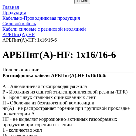
Главная
Продукция
Кабельно-Проводниковая продукция
Силовой кабель
Кабели силовые с резиновой изоляцией
АРБПнг(A)-HF
АРБПнг(A)-HF: 1х16/16-6
АРБПнг(A)-HF: 1х16/16-6
Полное описание
Расшифровка кабеля АРБПнг(A)-HF 1х16/16-6:
А - Алюминиевая токопроводящая жила
Р - Изоляция из сшитой этиленпропиленовой резины (EPR)
Б - Броня двух стальных оцинкованных лент
П - Оболочка из безгалогенной композиции
нг(A) - не распространяет горение при групповой прокладке
по категории А
HF - не выделяет коррозионно-активных газообразных
продуктов при горении и тлении
1 - количество жил
16 - сечение жилы