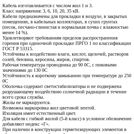
Кабель изготавливается с числом жил 1 и 3.
Класс напряжения: 3, 6, 10, 20, 35 кВ.
Кабели предназначены для прокладки в воздухе, в закрытых
помещениях, в кабельных коллекторах, в сухих грунтах
(песок, песчано-глинистая и нормальная почва с влажностью
менее 14 %).
Удовлетворяют требованиям пределов распространения
горения при одиночной прокладке ПРГО 1 по классификации
ГОСТ Р 53315.
Устойчивы к воздействию влаги, кислот, щелочей, растворов
солей, бензина, керосина, жиров, спиртов.
Рабочая температура проводника до 90 0С, с пиковыми
значениями до 130 0С
Устойчивость к короткому замыканию при температуре до 250
0С
Оболочка содержит светостабилизаторы и не подвержена
разрушающему воздействию солнечной радиации в течение
всего срока службы.
Жилы не маркируются.
Возможна маркировка жил цветовой лентой.
Изоляция имеет естественный цвет.
Для кабеля с гибкой жилой (5-й класс) в условное обозначение
добавляют индекс «Г».
При наличии в конструкции герметизирующих элементов в