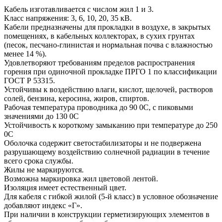
Кабель изготавливается с числом жил 1 и 3.
Класс напряжения: 3, 6, 10, 20, 35 кВ.
Кабели предназначены для прокладки в воздухе, в закрытых
помещениях, в кабельных коллекторах, в сухих грунтах
(песок, песчано-глинистая и нормальная почва с влажностью
менее 14 %).
Удовлетворяют требованиям пределов распространения
горения при одиночной прокладке ПРГО 1 по классификации
ГОСТ Р 53315.
Устойчивы к воздействию влаги, кислот, щелочей, растворов
солей, бензина, керосина, жиров, спиртов.
Рабочая температура проводника до 90 0С, с пиковыми
значениями до 130 0С
Устойчивость к короткому замыканию при температуре до 250
0С
Оболочка содержит светостабилизаторы и не подвержена
разрушающему воздействию солнечной радиации в течение
всего срока службы.
Жилы не маркируются.
Возможна маркировка жил цветовой лентой.
Изоляция имеет естественный цвет.
Для кабеля с гибкой жилой (5-й класс) в условное обозначение
добавляют индекс «Г».
При наличии в конструкции герметизирующих элементов в