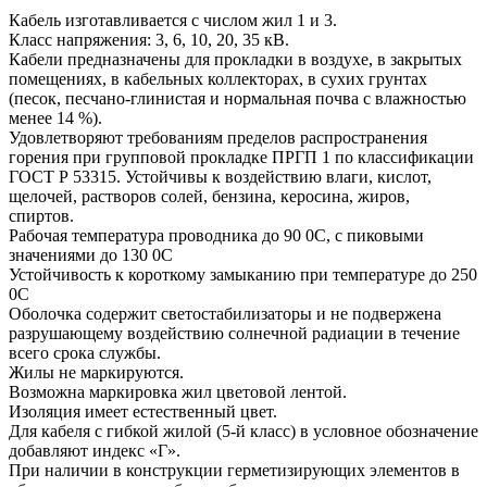
Кабель изготавливается с числом жил 1 и 3.
Класс напряжения: 3, 6, 10, 20, 35 кВ.
Кабели предназначены для прокладки в воздухе, в закрытых
помещениях, в кабельных коллекторах, в сухих грунтах
(песок, песчано-глинистая и нормальная почва с влажностью
менее 14 %).
Удовлетворяют требованиям пределов распространения
горения при групповой прокладке ПРГП 1 по классификации
ГОСТ Р 53315. Устойчивы к воздействию влаги, кислот,
щелочей, растворов солей, бензина, керосина, жиров,
спиртов.
Рабочая температура проводника до 90 0С, с пиковыми
значениями до 130 0С
Устойчивость к короткому замыканию при температуре до 250
0С
Оболочка содержит светостабилизаторы и не подвержена
разрушающему воздействию солнечной радиации в течение
всего срока службы.
Жилы не маркируются.
Возможна маркировка жил цветовой лентой.
Изоляция имеет естественный цвет.
Для кабеля с гибкой жилой (5-й класс) в условное обозначение
добавляют индекс «Г».
При наличии в конструкции герметизирующих элементов в