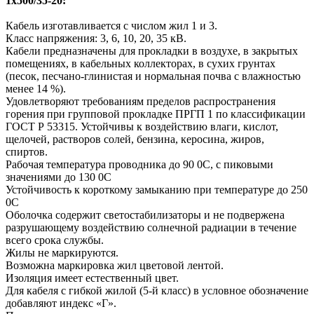
1х500/35-20:
Кабель изготавливается с числом жил 1 и 3.
Класс напряжения: 3, 6, 10, 20, 35 кВ.
Кабели предназначены для прокладки в воздухе, в закрытых
помещениях, в кабельных коллекторах, в сухих грунтах
(песок, песчано-глинистая и нормальная почва с влажностью
менее 14 %).
Удовлетворяют требованиям пределов распространения
горения при групповой прокладке ПРГП 1 по классификации
ГОСТ Р 53315. Устойчивы к воздействию влаги, кислот,
щелочей, растворов солей, бензина, керосина, жиров,
спиртов.
Рабочая температура проводника до 90 0С, с пиковыми
значениями до 130 0С
Устойчивость к короткому замыканию при температуре до 250
0С
Оболочка содержит светостабилизаторы и не подвержена
разрушающему воздействию солнечной радиации в течение
всего срока службы.
Жилы не маркируются.
Возможна маркировка жил цветовой лентой.
Изоляция имеет естественный цвет.
Для кабеля с гибкой жилой (5-й класс) в условное обозначение
добавляют индекс «Г».