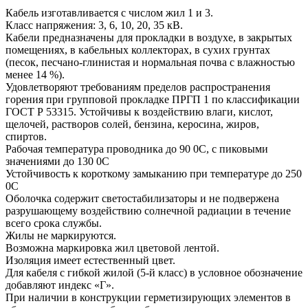
Кабель изготавливается с числом жил 1 и 3.
Класс напряжения: 3, 6, 10, 20, 35 кВ.
Кабели предназначены для прокладки в воздухе, в закрытых
помещениях, в кабельных коллекторах, в сухих грунтах
(песок, песчано-глинистая и нормальная почва с влажностью
менее 14 %).
Удовлетворяют требованиям пределов распространения
горения при групповой прокладке ПРГП 1 по классификации
ГОСТ Р 53315. Устойчивы к воздействию влаги, кислот,
щелочей, растворов солей, бензина, керосина, жиров,
спиртов.
Рабочая температура проводника до 90 0С, с пиковыми
значениями до 130 0С
Устойчивость к короткому замыканию при температуре до 250
0С
Оболочка содержит светостабилизаторы и не подвержена
разрушающему воздействию солнечной радиации в течение
всего срока службы.
Жилы не маркируются.
Возможна маркировка жил цветовой лентой.
Изоляция имеет естественный цвет.
Для кабеля с гибкой жилой (5-й класс) в условное обозначение
добавляют индекс «Г».
При наличии в конструкции герметизирующих элементов в