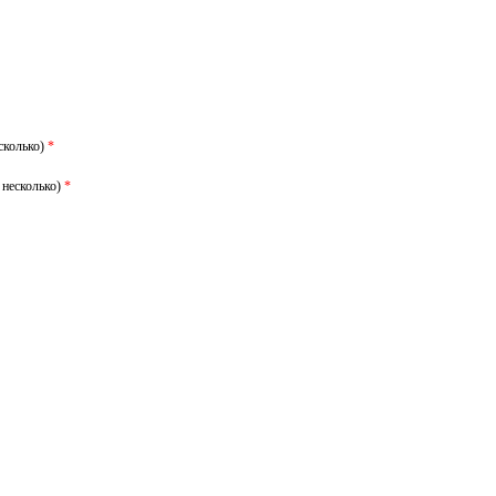
сколько)
*
 несколько)
*