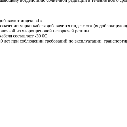
ушающему воздействию солнечной радиации в течение всего сро
 добавляют индекс «Г».
начении марки кабеля добавляется индекс «г» (водоблокирующи
болочкой из хлоропреновой негорючей резины.
беля составляет -30 0С.
20 лет при соблюдении требований по эксплуатации, транспорт