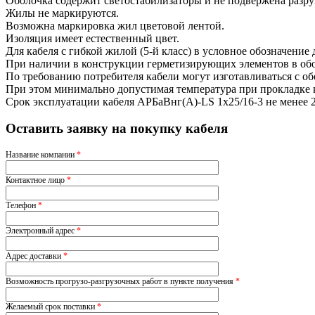
Оболочка содержит светостабилизаторы и не подвержена разр
Жилы не маркируются.
Возможна маркировка жил цветовой лентой.
Изоляция имеет естественный цвет.
Для кабеля с гибкой жилой (5-й класс) в условное обозначение
При наличии в конструкции герметизирующих элементов в обоз
По требованию потребителя кабели могут изготавливаться с о
При этом минимально допустимая температура при прокладке ка
Срок эксплуатации кабеля АРБаВнг(A)-LS 1х25/16-3 не менее 
Оставить заявку на покупку кабеля
Название компании
*
Контактное лицо
*
Телефон
*
Электронный адрес
*
Адрес доставки
*
Возможность прогрузо-разгрузочных работ в пункте получения
*
Желаемый срок поставки
*