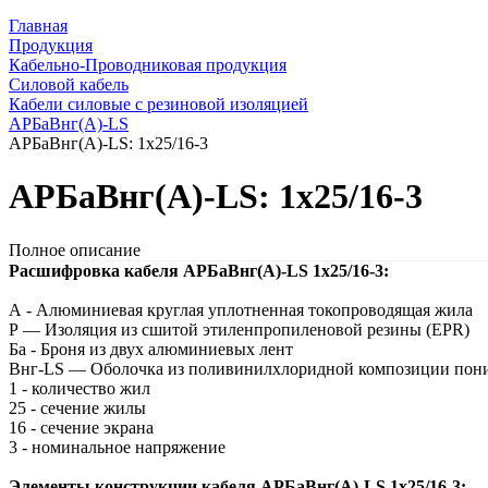
Главная
Продукция
Кабельно-Проводниковая продукция
Силовой кабель
Кабели силовые с резиновой изоляцией
АРБаВнг(A)-LS
АРБаВнг(A)-LS: 1х25/16-3
АРБаВнг(A)-LS: 1х25/16-3
Полное описание
Расшифровка кабеля АРБаВнг(A)-LS 1х25/16-3:
А - Алюминиевая круглая уплотненная токопроводящая жила
Р — Изоляция из сшитой этиленпропиленовой резины (EPR)
Ба - Броня из двух алюминиевых лент
Внг-LS — Оболочка из поливинилхлоридной композиции пон
1 - количество жил
25 - сечение жилы
16 - сечение экрана
3 - номинальное напряжение
Элементы конструкции кабеля АРБаВнг(A)-LS 1х25/16-3: