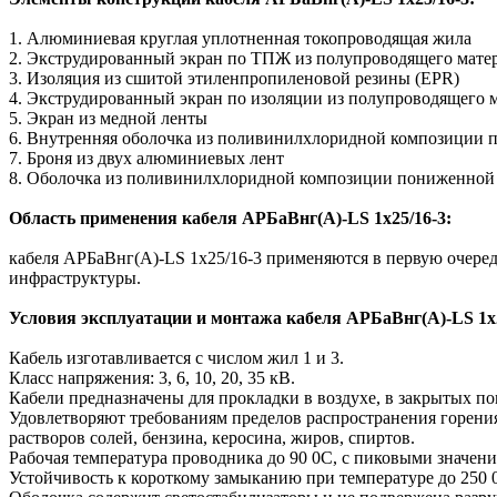
1. Алюминиевая круглая уплотненная токопроводящая жила
2. Экструдированный экран по ТПЖ из полупроводящего мате
3. Изоляция из сшитой этиленпропиленовой резины (EPR)
4. Экструдированный экран по изоляции из полупроводящего 
5. Экран из медной ленты
6. Внутренняя оболочка из поливинилхлоридной композиции
7. Броня из двух алюминиевых лент
8. Оболочка из поливинилхлоридной композиции пониженной
Область применения кабеля АРБаВнг(A)-LS 1х25/16-3:
кабеля АРБаВнг(A)-LS 1х25/16-3 применяются в первую очередь
инфраструктуры.
Условия эксплуатации и монтажа кабеля АРБаВнг(A)-LS 1х2
Кабель изготавливается с числом жил 1 и 3.
Класс напряжения: 3, 6, 10, 20, 35 кВ.
Кабели предназначены для прокладки в воздухе, в закрытых по
Удовлетворяют требованиям пределов распространения горени
растворов солей, бензина, керосина, жиров, спиртов.
Рабочая температура проводника до 90 0С, с пиковыми значен
Устойчивость к короткому замыканию при температуре до 250 