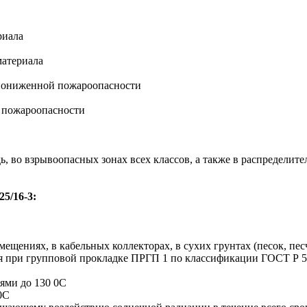
риала
материала
 пониженной пожароопасности
 пожароопасности
, во взрывоопасных зонах всех классов, а также в распределит
5/16-3:
мещениях, в кабельных коллекторах, в сухих грунтах (песок, пе
я при групповой прокладке ПРГП 1 по классификации ГОСТ Р 53
иями до 130 0С
0С