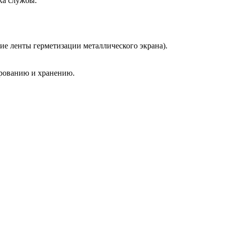
ка службы.
е ленты герметизации металлического экрана).
ированию и хранению.