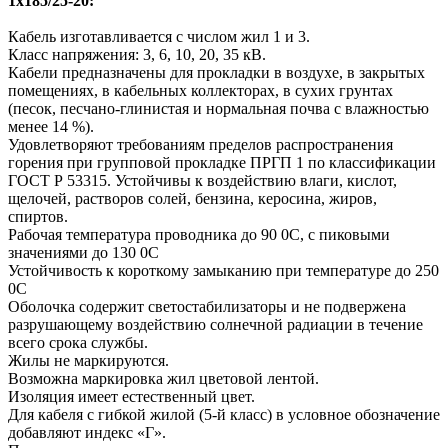
1х185/25-20:
Кабель изготавливается с числом жил 1 и 3.
Класс напряжения: 3, 6, 10, 20, 35 кВ.
Кабели предназначены для прокладки в воздухе, в закрытых
помещениях, в кабельных коллекторах, в сухих грунтах
(песок, песчано-глинистая и нормальная почва с влажностью
менее 14 %).
Удовлетворяют требованиям пределов распространения
горения при групповой прокладке ПРГП 1 по классификации
ГОСТ Р 53315. Устойчивы к воздействию влаги, кислот,
щелочей, растворов солей, бензина, керосина, жиров,
спиртов.
Рабочая температура проводника до 90 0С, с пиковыми
значениями до 130 0С
Устойчивость к короткому замыканию при температуре до 250
0С
Оболочка содержит светостабилизаторы и не подвержена
разрушающему воздействию солнечной радиации в течение
всего срока службы.
Жилы не маркируются.
Возможна маркировка жил цветовой лентой.
Изоляция имеет естественный цвет.
Для кабеля с гибкой жилой (5-й класс) в условное обозначение
добавляют индекс «Г».