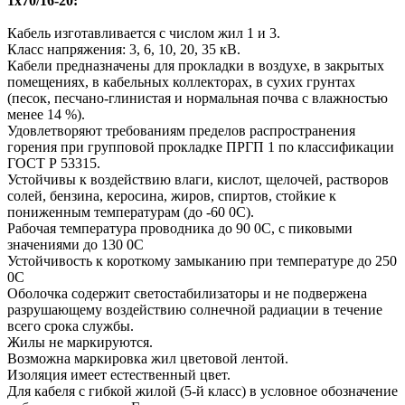
1х70/16-20:
Кабель изготавливается с числом жил 1 и 3.
Класс напряжения: 3, 6, 10, 20, 35 кВ.
Кабели предназначены для прокладки в воздухе, в закрытых
помещениях, в кабельных коллекторах, в сухих грунтах
(песок, песчано-глинистая и нормальная почва с влажностью
менее 14 %).
Удовлетворяют требованиям пределов распространения
горения при групповой прокладке ПРГП 1 по классификации
ГОСТ Р 53315.
Устойчивы к воздействию влаги, кислот, щелочей, растворов
солей, бензина, керосина, жиров, спиртов, стойкие к
пониженным температурам (до -60 0С).
Рабочая температура проводника до 90 0С, с пиковыми
значениями до 130 0С
Устойчивость к короткому замыканию при температуре до 250
0С
Оболочка содержит светостабилизаторы и не подвержена
разрушающему воздействию солнечной радиации в течение
всего срока службы.
Жилы не маркируются.
Возможна маркировка жил цветовой лентой.
Изоляция имеет естественный цвет.
Для кабеля с гибкой жилой (5-й класс) в условное обозначение