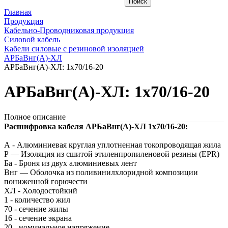
Главная
Продукция
Кабельно-Проводниковая продукция
Силовой кабель
Кабели силовые с резиновой изоляцией
АРБаВнг(A)-ХЛ
АРБаВнг(A)-ХЛ: 1х70/16-20
АРБаВнг(A)-ХЛ: 1х70/16-20
Полное описание
Расшифровка кабеля АРБаВнг(A)-ХЛ 1х70/16-20:
А - Алюминиевая круглая уплотненная токопроводящая жила
Р — Изоляция из сшитой этиленпропиленовой резины (EPR)
Ба - Броня из двух алюминиевых лент
Внг — Оболочка из поливинилхлоридной композиции
пониженной горючести
ХЛ - Холодостойкий
1 - количество жил
70 - сечение жилы
16 - сечение экрана
20 - номинальное напряжение