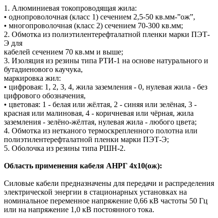
1. Алюминиевая токопроводящая жила:
• однопроволочная (класс 1) сечением 2,5-50 кв.мм-”ож”,
• многопроволочная (класс 2) сечением 70-300 кв.мм;
2. Обмотка из полиэтилентерефталатной пленки марки ПЭТ-
Э для
кабелей сечением 70 кв.мм и выше;
3. Изоляция из резины типа РТИ-1 на основе натурального и
бутадиенового каучука,
маркировка жил:
• цифровая: 1, 2, 3, 4, жила заземления - 0, нулевая жила - без
цифрового обозначения,
• цветовая: 1 - белая или жёлтая, 2 - синяя или зелёная, 3 -
красная или малиновая, 4 - коричневая или чёрная, жила
заземления - зелёно-жёлтая, нулевая жила - любого цвета;
4. Обмотка из нетканого термоскрепленного полотна или
полиэтилентерефталатной пленки марки ПЭТ-Э;
5. Оболочка из резины типа РШН-2.
Область применения кабеля АНРГ 4х10(ож):
Силовые кабели предназначены для передачи и распределения
электрической энергии в стационарных установках на
номинальное переменное напряжение 0,66 кВ частоты 50 Гц
или на напряжение 1,0 кВ постоянного тока.