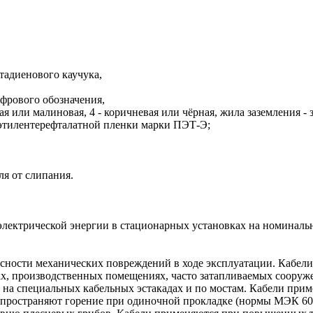
тадиенового каучука,
цифрового обозначения,
асная или малиновая, 4 - коричневая или чёрная, жила заземления -
иэтилентерефталатной пленки марки ПЭТ-Э;
ля от слипания.
электрической энергии в стационарных установках на номинальн
асности механических повреждений в ходе эксплуатации. Кабел
рах, производственных помещениях, часто затапливаемых сооруж
 на специальных кабельных эстакадах и по мостам. Кабели при
е распространяют горение при одиночной прокладке (нормы МЭК 6