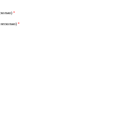
сколько)
*
 несколько)
*