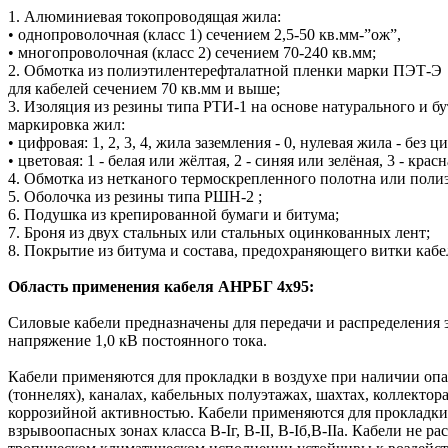
1. Алюминиевая токопроводящая жила:
• однопроволочная (класс 1) сечением 2,5-50 кв.мм-”ож”,
• многопроволочная (класс 2) сечением 70-240 кв.мм;
2. Обмотка из полиэтилентерефталатной пленки марки ПЭТ-Э
для кабелей сечением 70 кв.мм и выше;
3. Изоляция из резины типа РТИ-1 на основе натурального и бу
маркировка жил:
• цифровая: 1, 2, 3, 4, жила заземления - 0, нулевая жила - без 
• цветовая: 1 - белая или жёлтая, 2 - синяя или зелёная, 3 - кр
4. Обмотка из нетканого термоскрепленного полотна или пол
5. Оболочка из резины типа РШН-2 ;
6. Подушка из крепированной бумаги и битума;
7. Броня из двух стальных или стальных оцинкованных лент;
8. Покрытие из битума и состава, предохраняющего витки кабе
Область применения кабеля АНРБГ 4х95:
Силовые кабели предназначены для передачи и распределения 
напряжение 1,0 кВ постоянного тока.
Кабели применяются для прокладки в воздухе при наличии оп
(тоннелях), каналах, кабельных полуэтажах, шахтах, коллекто
коррозийной активностью. Кабели применяются для прокладки
взрывоопасных зонах класса В-Iг, В-II, В-Iб,В-IIа. Кабели н