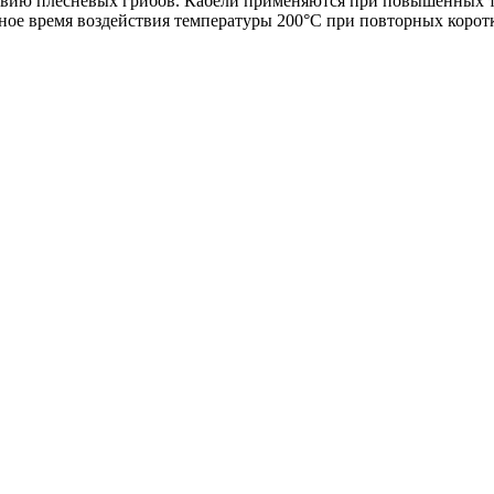
твию плесневых грибов. Кабели применяются при повышенных т
ное время воздействия температуры 200°C при повторных корот