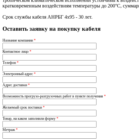
тропическом климатическом исполнении устойчивы к воздейс
кратковременным воздействиям температуры до 200°С, суммар
Срок службы кабеля АНРБГ 4х95 - 30 лет.
Оставить заявку на покупку кабеля
Название компании
*
Контактное лицо
*
Телефон
*
Электронный адрес
*
Адрес доставки
*
Возможность прогрузо-разгрузочных работ в пункте получения
*
Желаемый срок поставки
*
Товар, на каком заполнили форму
*
Метраж
*