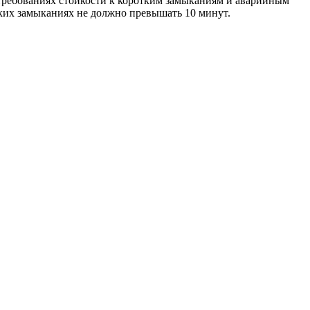
ребованиях стойкости к коротким замыканиям и аварийным
ких замыканиях не должно превышать 10 минут.