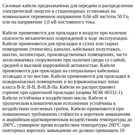
Силовые кабели предназначены для передачи и распределения
электрической энергии в стационарных установках на
номинальное переменное напряжение 0,66 кВ частоты 50 Гц
или на напряжение 1,0 кВ постоянного тока.
Кабели применяются для прокладки в воздухе при наличии
опасности механических повреждений в ходе эксплуатации.
Кабели применяются для прокладки в сухих или сырых
помещениях (тоннелях), каналах, кабельных полуэтажах,
шахтах, коллекторах, производственных помещениях, часто
затапливаемых сооружениях при наличии среды со слабой,
средней и высокой коррозийной активностью. Кабели
применяются для прокладки на специальных кабельных
эстакадах и по мостам. Кабели применяются для прокладки в
пожароопасных помещениях и во взрывоопасных зонах
класса В-Iг, В-II, В-Iб,В-IIа. Кабели не распространяют
горение при одиночной прокладке (нормы МЭК 60332-1).
Кабели устойчивы к воздействию масла. Кабели в
тропическом климатическом исполнении устойчивы к
воздействию плесневых грибов. Кабели применяются при
повышенных требованиях стойкости к коротким замыканиям
и аварийным кратковременным воздействиям температуры до
200°С, суммарное время воздействия температуры 200°C при
повторных коротких замыканиях не должно превышать 10