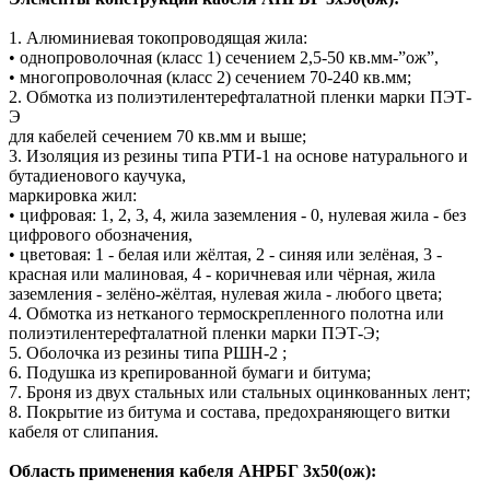
1. Алюминиевая токопроводящая жила:
• однопроволочная (класс 1) сечением 2,5-50 кв.мм-”ож”,
• многопроволочная (класс 2) сечением 70-240 кв.мм;
2. Обмотка из полиэтилентерефталатной пленки марки ПЭТ-
Э
для кабелей сечением 70 кв.мм и выше;
3. Изоляция из резины типа РТИ-1 на основе натурального и
бутадиенового каучука,
маркировка жил:
• цифровая: 1, 2, 3, 4, жила заземления - 0, нулевая жила - без
цифрового обозначения,
• цветовая: 1 - белая или жёлтая, 2 - синяя или зелёная, 3 -
красная или малиновая, 4 - коричневая или чёрная, жила
заземления - зелёно-жёлтая, нулевая жила - любого цвета;
4. Обмотка из нетканого термоскрепленного полотна или
полиэтилентерефталатной пленки марки ПЭТ-Э;
5. Оболочка из резины типа РШН-2 ;
6. Подушка из крепированной бумаги и битума;
7. Броня из двух стальных или стальных оцинкованных лент;
8. Покрытие из битума и состава, предохраняющего витки
кабеля от слипания.
Область применения кабеля АНРБГ 3х50(ож):