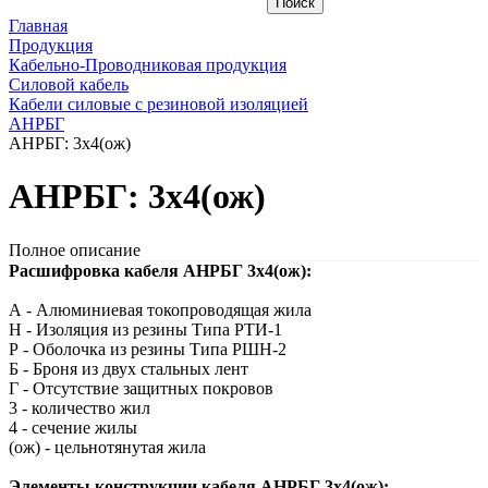
Главная
Продукция
Кабельно-Проводниковая продукция
Силовой кабель
Кабели силовые с резиновой изоляцией
АНРБГ
АНРБГ: 3х4(ож)
АНРБГ: 3х4(ож)
Полное описание
Расшифровка кабеля АНРБГ 3х4(ож):
А - Алюминиевая токопроводящая жила
Н - Изоляция из резины Типа РТИ-1
Р - Оболочка из резины Типа РШН-2
Б - Броня из двух стальных лент
Г - Отсутствие защитных покровов
3 - количество жил
4 - сечение жилы
(ож) - цельнотянутая жила
Элементы конструкции кабеля АНРБГ 3х4(ож):