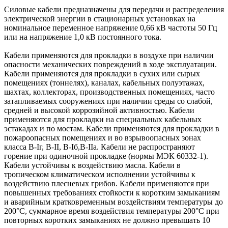
Силовые кабели предназначены для передачи и распределения
электрической энергии в стационарных установках на
номинальное переменное напряжение 0,66 кВ частоты 50 Гц
или на напряжение 1,0 кВ постоянного тока.
Кабели применяются для прокладки в воздухе при наличии
опасности механических повреждений в ходе эксплуатации.
Кабели применяются для прокладки в сухих или сырых
помещениях (тоннелях), каналах, кабельных полуэтажах,
шахтах, коллекторах, производственных помещениях, часто
затапливаемых сооружениях при наличии среды со слабой,
средней и высокой коррозийной активностью. Кабели
применяются для прокладки на специальных кабельных
эстакадах и по мостам. Кабели применяются для прокладки в
пожароопасных помещениях и во взрывоопасных зонах
класса В-Iг, В-II, В-Iб,В-IIа. Кабели не распространяют
горение при одиночной прокладке (нормы МЭК 60332-1).
Кабели устойчивы к воздействию масла. Кабели в
тропическом климатическом исполнении устойчивы к
воздействию плесневых грибов. Кабели применяются при
повышенных требованиях стойкости к коротким замыканиям
и аварийным кратковременным воздействиям температуры до
200°С, суммарное время воздействия температуры 200°C при
повторных коротких замыканиях не должно превышать 10