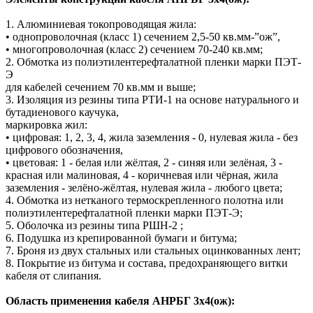
1. Алюминиевая токопроводящая жила:
• однопроволочная (класс 1) сечением 2,5-50 кв.мм-”ож”,
• многопроволочная (класс 2) сечением 70-240 кв.мм;
2. Обмотка из полиэтилентерефталатной пленки марки ПЭТ-
Э
для кабелей сечением 70 кв.мм и выше;
3. Изоляция из резины типа РТИ-1 на основе натурального и
бутадиенового каучука,
маркировка жил:
• цифровая: 1, 2, 3, 4, жила заземления - 0, нулевая жила - без
цифрового обозначения,
• цветовая: 1 - белая или жёлтая, 2 - синяя или зелёная, 3 -
красная или малиновая, 4 - коричневая или чёрная, жила
заземления - зелёно-жёлтая, нулевая жила - любого цвета;
4. Обмотка из нетканого термоскрепленного полотна или
полиэтилентерефталатной пленки марки ПЭТ-Э;
5. Оболочка из резины типа РШН-2 ;
6. Подушка из крепированной бумаги и битума;
7. Броня из двух стальных или стальных оцинкованных лент;
8. Покрытие из битума и состава, предохраняющего витки
кабеля от слипания.
Область применения кабеля АНРБГ 3х4(ож):