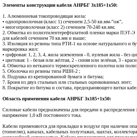
Элементы конструкции кабеля АНРБГ 3х185+1х50:
1. Алюминиевая токопроводящая жила:
• однопроволочная (класс 1) сечением 2,5-50 кв.мм-”ож”,
• многопроволочная (класс 2) сечением 70-240 кв.мм;
2. Обмотка из полиэтилентерефталатной пленки марки ПЭТ-Э
для кабелей сечением 70 кв.мм и выше;
3. Изоляция из резины типа РТИ-1 на основе натурального и бу
маркировка жил:
• цифровая: 1, 2, 3, 4, жила заземления - 0, нулевая жила - без 
• цветовая: 1 - белая или жёлтая, 2 - синяя или зелёная, 3 - кр
4. Обмотка из нетканого термоскрепленного полотна или пол
5. Оболочка из резины типа РШН-2 ;
6. Подушка из крепированной бумаги и битума;
7. Броня из двух стальных или стальных оцинкованных лент;
8. Покрытие из битума и состава, предохраняющего витки кабе
Область применения кабеля АНРБГ 3х185+1х50:
Силовые кабели предназначены для передачи и распределения 
напряжение 1,0 кВ постоянного тока.
Кабели применяются для прокладки в воздухе при наличии оп
(тоннелях), каналах, кабельных полуэтажах, шахтах, коллекто