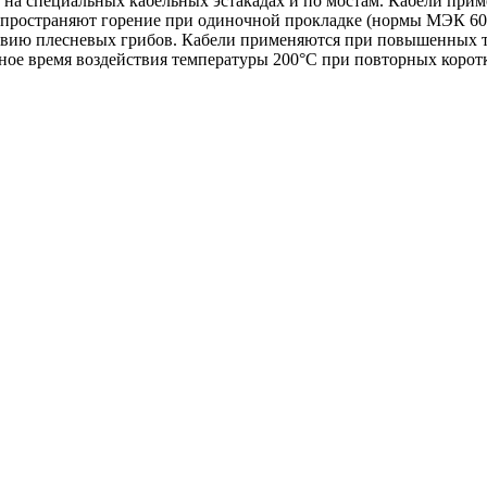
 на специальных кабельных эстакадах и по мостам. Кабели при
е распространяют горение при одиночной прокладке (нормы МЭК 6
твию плесневых грибов. Кабели применяются при повышенных т
ное время воздействия температуры 200°C при повторных корот