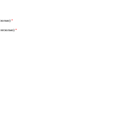
сколько)
*
 несколько)
*