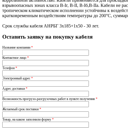
коррозийной активностью. Кабели применяются для прокладки
взрывоопасных зонах класса В-Iг, В-II, В-Iб,В-IIа. Кабели н
тропическом климатическом исполнении устойчивы к воздейс
кратковременным воздействиям температуры до 200°С, суммар
Срок службы кабеля АНРБГ 3х185+1х50 - 30 лет.
Оставить заявку на покупку кабеля
Название компании
*
Контактное лицо
*
Телефон
*
Электронный адрес
*
Адрес доставки
*
Возможность прогрузо-разгрузочных работ в пункте получения
*
Желаемый срок поставки
*
Товар, на каком заполнили форму
*