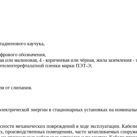
тадиенового каучука,
цифрового обозначения,
асная или малиновая, 4 - коричневая или чёрная, жила заземления -
иэтилентерефталатной пленки марки ПЭТ-Э;
ля от слипания.
электрической энергии в стационарных установках на номинальн
асности механических повреждений в ходе эксплуатации. Кабел
рах, производственных помещениях, часто затапливаемых сооруж