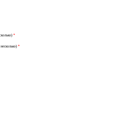
сколько)
*
 несколько)
*