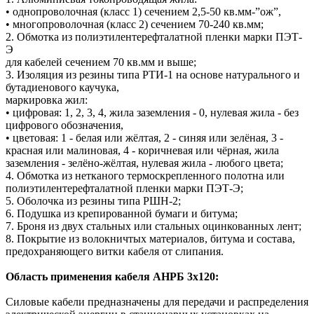
• однопроволочная (класс 1) сечением 2,5-50 кв.мм-”ож”,
• многопроволочная (класс 2) сечением 70-240 кв.мм;
2. Обмотка из полиэтилентерефталатной пленки марки ПЭТ-
Э
для кабелей сечением 70 кв.мм и выше;
3. Изоляция из резины типа РТИ-1 на основе натурального и
бутадиенового каучука,
маркировка жил:
• цифровая: 1, 2, 3, 4, жила заземления - 0, нулевая жила - без
цифрового обозначения,
• цветовая: 1 - белая или жёлтая, 2 - синяя или зелёная, 3 -
красная или малиновая, 4 - коричневая или чёрная, жила
заземления - зелёно-жёлтая, нулевая жила - любого цвета;
4. Обмотка из нетканого термоскрепленного полотна или
полиэтилентерефталатной пленки марки ПЭТ-Э;
5. Оболочка из резины типа РШН-2;
6. Подушка из крепированной бумаги и битума;
7. Броня из двух стальных или стальных оцинкованных лент;
8. Покрытие из волокничтых материалов, битума и состава,
предохраняющего витки кабеля от слипания.
Область применения кабеля АНРБ 3х120:
Силовые кабели предназначены для передачи и распределения