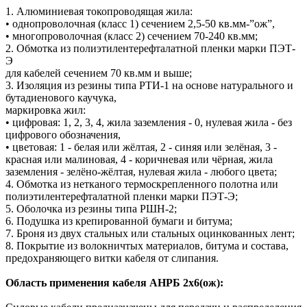
1. Алюминиевая токопроводящая жила:
• однопроволочная (класс 1) сечением 2,5-50 кв.мм-”ож”,
• многопроволочная (класс 2) сечением 70-240 кв.мм;
2. Обмотка из полиэтилентерефталатной пленки марки ПЭТ-
Э
для кабелей сечением 70 кв.мм и выше;
3. Изоляция из резины типа РТИ-1 на основе натурального и
бутадиенового каучука,
маркировка жил:
• цифровая: 1, 2, 3, 4, жила заземления - 0, нулевая жила - без
цифрового обозначения,
• цветовая: 1 - белая или жёлтая, 2 - синяя или зелёная, 3 -
красная или малиновая, 4 - коричневая или чёрная, жила
заземления - зелёно-жёлтая, нулевая жила - любого цвета;
4. Обмотка из нетканого термоскрепленного полотна или
полиэтилентерефталатной пленки марки ПЭТ-Э;
5. Оболочка из резины типа РШН-2;
6. Подушка из крепированной бумаги и битума;
7. Броня из двух стальных или стальных оцинкованных лент;
8. Покрытие из волокничтых материалов, битума и состава,
предохраняющего витки кабеля от слипания.
Область применения кабеля АНРБ 2х6(ож):