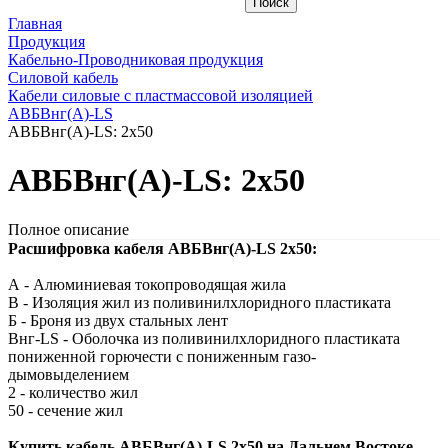
Главная
Продукция
Кабельно-Проводниковая продукция
Силовой кабель
Кабели силовые с пластмассовой изоляцией
АВБВнг(A)-LS
АВБВнг(A)-LS: 2х50
АВБВнг(A)-LS: 2х50
Полное описание
Расшифровка кабеля АВБВнг(A)-LS 2х50:
А - Алюминиевая токопроводящая жила
В - Изоляция жил из поливинилхлоридного пластиката
Б - Броня из двух стальных лент
Внг-LS - Оболочка из поливинилхлоридного пластиката
пониженной горючести с пониженным газо-
дымовыделением
2 - количество жил
50 - сечение жил
Купить кабель АВБВнг(А)-LS 2х50 на Дальнем Востоке